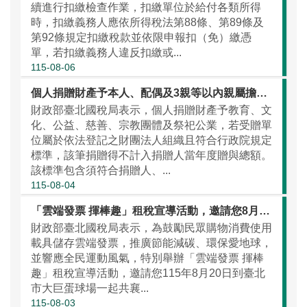
續進行扣繳檢查作業，扣繳單位於給付各類所得
時，扣繳義務人應依所得稅法第88條、第89條及
第92條規定扣繳稅款並依限申報扣（免）繳憑
單，若扣繳義務人違反扣繳或...
115-08-06
個人捐贈財產予本人、配偶及3親等以內親屬擔任董監事之財團法人，應留意不計入贈與總額之規定
財政部臺北國稅局表示，個人捐贈財產予教育、文
化、公益、慈善、宗教團體及祭祀公業，若受贈單
位屬於依法登記之財團法人組織且符合行政院規定
標準，該筆捐贈得不計入捐贈人當年度贈與總額。
該標準包含須符合捐贈人、...
115-08-04
「雲端發票 揮棒趣」租稅宣導活動，邀請您8月20日一起看棒球做公益
財政部臺北國稅局表示，為鼓勵民眾購物消費使用
載具儲存雲端發票，推廣節能減碳、環保愛地球，
並響應全民運動風氣，特別舉辦「雲端發票 揮棒
趣」租稅宣導活動，邀請您115年8月20日到臺北
市大巨蛋球場一起共襄...
115-08-03