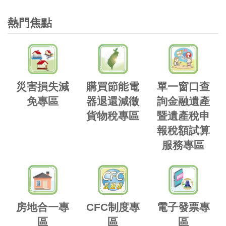
熱門焦點
災害損失減
購買節能電
單一窗口查
免專區
器退還減徵
詢金融遺產
貨物稅專區
暨遺產稅申
報稅額試算
服務專區
房地合一專
CFC制度專
電子發票專
區
區
區