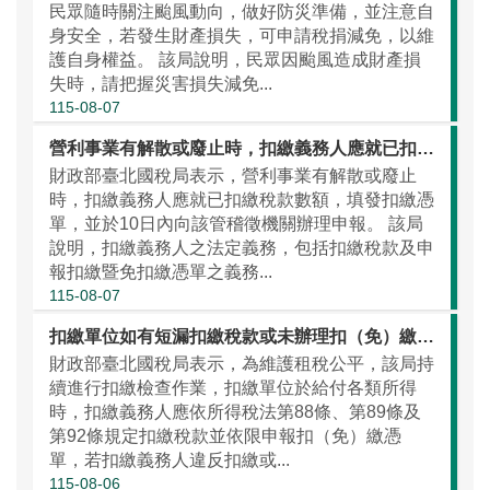
民眾隨時關注颱風動向，做好防災準備，並注意自
身安全，若發生財產損失，可申請稅捐減免，以維
護自身權益。 該局說明，民眾因颱風造成財產損
失時，請把握災害損失減免...
115-08-07
營利事業有解散或廢止時，扣繳義務人應就已扣繳稅款數額，填發扣繳憑單，並於10日內辦理申報
財政部臺北國稅局表示，營利事業有解散或廢止
時，扣繳義務人應就已扣繳稅款數額，填發扣繳憑
單，並於10日內向該管稽徵機關辦理申報。 該局
說明，扣繳義務人之法定義務，包括扣繳稅款及申
報扣繳暨免扣繳憑單之義務...
115-08-07
扣繳單位如有短漏扣繳稅款或未辦理扣（免）繳憑單申報情事，請儘速向國庫繳清稅款並向扣繳單位所在地國稅局辦理補申報
財政部臺北國稅局表示，為維護租稅公平，該局持
續進行扣繳檢查作業，扣繳單位於給付各類所得
時，扣繳義務人應依所得稅法第88條、第89條及
第92條規定扣繳稅款並依限申報扣（免）繳憑
單，若扣繳義務人違反扣繳或...
115-08-06