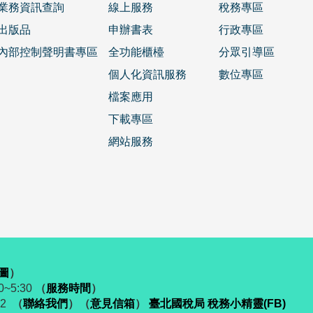
業務資訊查詢
線上服務
稅務專區
出版品
申辦書表
行政專區
內部控制聲明書專區
全功能櫃檯
分眾引導區
個人化資訊服務
數位專區
檔案應用
下載專區
網站服務
圖
）
~5:30
（
服務時間
）
52
（
聯絡我們
）
（
意見信箱
）
臺北國稅局 稅務小精靈(FB)