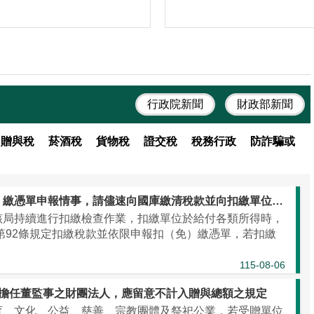
行政院新聞
財政部新聞
贈與稅
菸酒稅
貨物稅
證交稅
稅務行政
防詐騙或
扣繳單位如有短漏扣繳稅款或未辦理扣（免）繳憑單申報情事，請儘速向國庫繳清稅款並向扣繳單位所在地國稅局辦理補申報
該局持續進行扣繳檢查作業，扣繳單位於給付各類所得時，
及第92條規定扣繳稅款並依限申報扣（免）繳憑單，若扣繳
115-08-06
屬擔任董監事之財團法人，應留意不計入贈與總額之規定
育、文化、公益、慈善、宗教團體及祭祀公業，若受贈單位