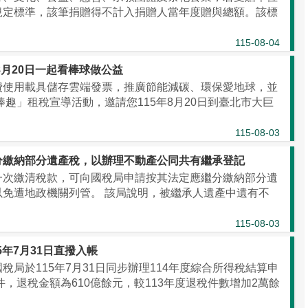
規定標準，該筆捐贈得不計入捐贈人當年度贈與總額。該標
115-08-04
月20日一起看棒球做公益
費使用載具儲存雲端發票，推廣節能減碳、環保愛地球，並
趣」租稅宣導活動，邀請您115年8月20日到臺北市大巨
115-08-03
分繳納部分遺產稅，以辦理不動產公同共有繼承登記
一次繳清稅款，可向國稅局申請按其法定應繼分繳納部分遺
免遭地政機關列管。 該局說明，被繼承人遺產中遺有不
115-08-03
5年7月31日直撥入帳
局於115年7月31日同步辦理114年度綜合所得稅結算申
件，退稅金額為610億餘元，較113年度退稅件數增加2萬餘