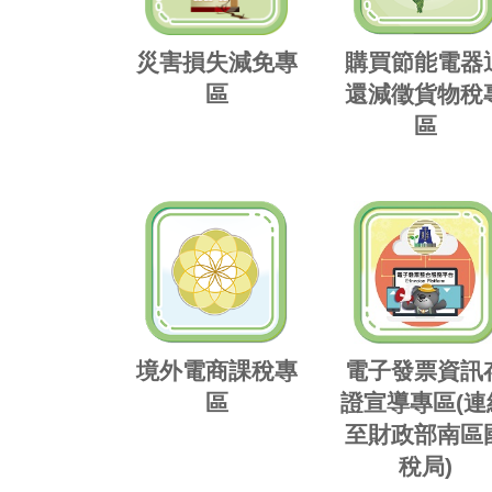
災害損失減免專
購買節能電器
區
還減徵貨物稅
區
境外電商課稅專
電子發票資訊
區
證宣導專區(連
至財政部南區
稅局)