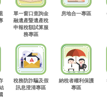
退
單一窗口查詢金
房地合一專區
專
融遺產暨遺產稅
申報稅額試算服
務專區
存
稅務防詐騙及假
納稅者權利保護
結
訊息澄清專區
專區
國