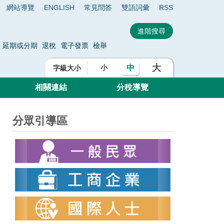
網站導覽
ENGLISH
常見問答
雙語詞彙
RSS
延期或分期
退稅
電子發票
檢舉
大
中
小
字級大小
相關連結
分稅導覽
分眾引導區