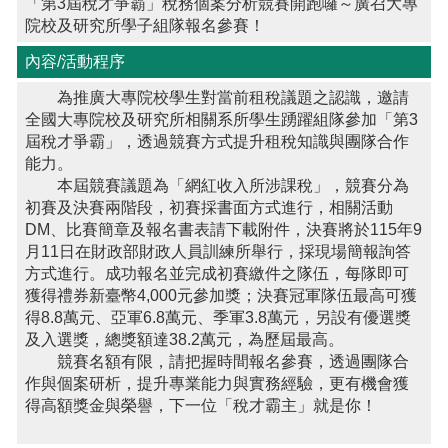
「第3屆稅才爭霸」稅務個案分析競賽開跑囉～廣召大專
院校及研究所學子組隊報名參賽！
內容/活動程序
為推廣大專院校學生對當前租稅議題之認識，邀請
全國大專院校及研究所相關系所學生踴躍組隊參加「第3
屆稅才爭霸」，透過競賽方式提升租稅知識與團隊合作
能力。
本屆競賽議題為「網紅收入所涉課稅」，競賽分為
初賽及決賽兩階段，初賽採書面方式進行，相關活動
DM、比賽簡章及報名書表請下載附件，決賽將於115年9
月11日在財政部財政人員訓練所舉行，採現場簡報詢答
方式進行。成功報名並完成初賽繳件之隊伍，每隊即可
獲得禮券新臺幣4,000元參加獎；決賽冠軍隊伍最高可獲
得8.8萬元、亞軍6.8萬元、季軍3.8萬元，另設有優選獎
及入選獎，總獎額達38.2萬元，為歷屆最高。
競賽名額有限，請把握時間報名參賽，透過團隊合
作與個案研析，提升專業能力與實務經驗，更有機會獲
得高額獎金與榮譽，下一位「稅才霸主」就是你！