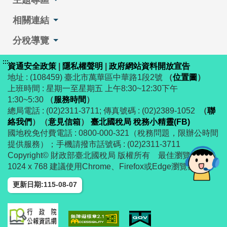
主題專區
相關連結
分稅導覽
:::
資通安全政策
|
隱私權聲明
|
政府網站資料開放宣告
地址 : (108459) 臺北市萬華區中華路1段2號
（
位置圖
）
上班時間 : 星期一至星期五 上午8:30~12:30下午
1:30~5:30
（
服務時間
）
總局電話 : (02)2311-3711; 傳真號碼 : (02)2389-1052
（
聯
絡我們
）
（
意見信箱
）
臺北國稅局 稅務小精靈(FB)
國地稅免付費電話 : 0800-000-321（稅務問題，限辦公時間
提供服務）；手機請撥市話號碼 : (02)2311-3711
Copyright© 財政部臺北國稅局 版權所有 最佳瀏覽解析度
1024 x 768 建議使用Chrome、Firefox或Edge瀏覽器
更新日期:115-08-07